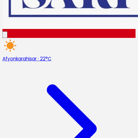
Afyonkarahisar
·
22°C