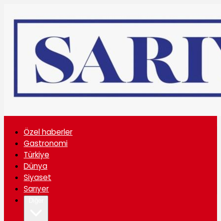
Özel haberler
Gastronomi
Türkiye
Dünya
Siyaset
Sarıyer
Diğer