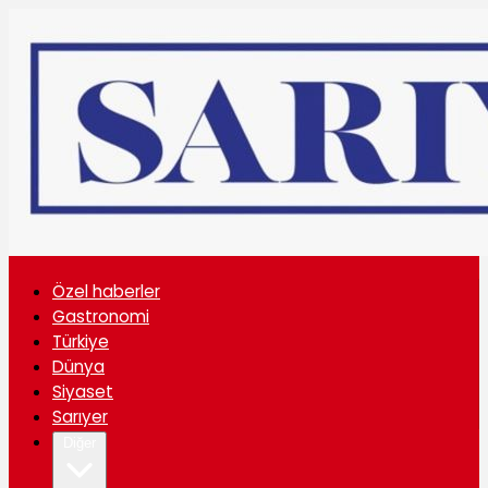
Özel haberler
Gastronomi
Türkiye
Dünya
Siyaset
Sarıyer
Diğer