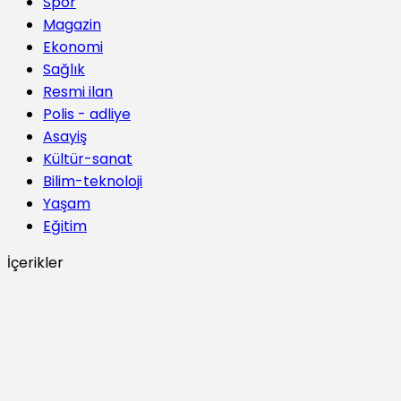
Spor
Magazin
Ekonomi
Sağlık
Resmi ilan
Polis - adliye
Asayiş
Kültür-sanat
Bilim-teknoloji
Yaşam
Eğitim
İçerikler