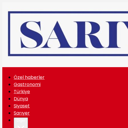
Özel haberler
Gastronomi
Türkiye
Dünya
Siyaset
Sarıyer
Diğer