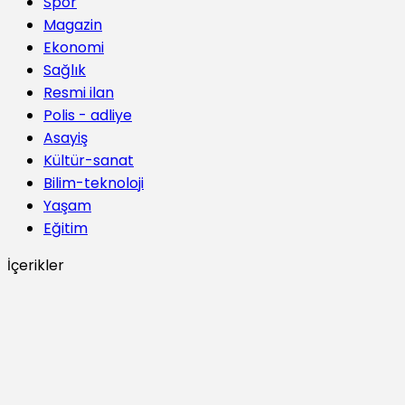
Spor
Magazin
Ekonomi
Sağlık
Resmi ilan
Polis - adliye
Asayiş
Kültür-sanat
Bilim-teknoloji
Yaşam
Eğitim
İçerikler