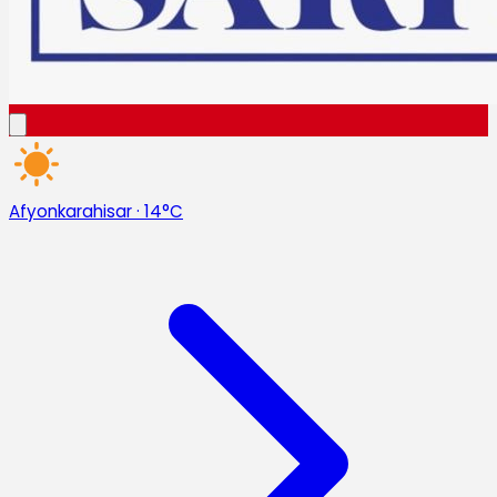
Afyonkarahisar
·
14°C