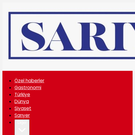
Özel haberler
Gastronomi
Türkiye
Dünya
Siyaset
Sarıyer
Diğer