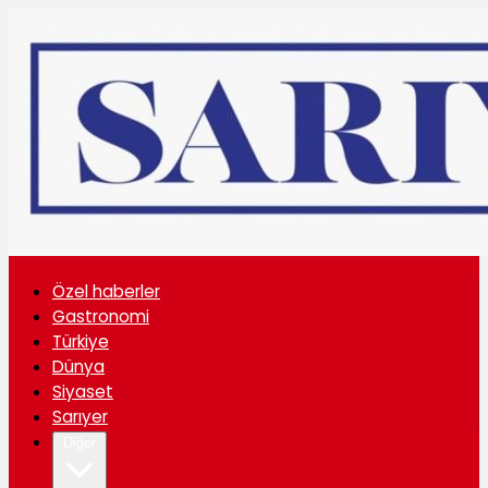
Özel haberler
Gastronomi
Türkiye
Dünya
Siyaset
Sarıyer
Diğer