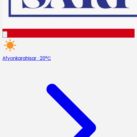
Afyonkarahisar
·
20°C